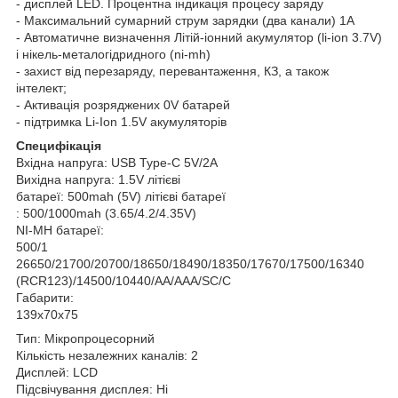
- дисплей LED. Процентна індикація процесу заряду
- Максимальний сумарний струм зарядки (два канали) 1А
- Автоматичне визначення Літій-іонний акумулятор (li-ion 3.7V)
і нікель-металогідридного (ni-mh)
- захист від перезаряду, перевантаження, КЗ, а також
інтелект;
- Активація розряджених 0V батарей
- підтримка Li-Ion 1.5V акумуляторів
Специфікація
Вхідна напруга: USB Type-C 5V/2A
Вихідна напруга: 1.5V літієві
батареї: 500mah (5V) літієві батареї
: 500/1000mah (3.65/4.2/4.35V)
NI-MH батареї:
500/1
26650/21700/20700/18650/18490/18350/17670/17500/16340
(RCR123)/14500/10440/AA/AAA/SC/C
Габарити:
139x70x75
Тип: Мікропроцесорний
Кількість незалежних каналів: 2
Дисплей: LCD
Підсвічування дисплея: Ні