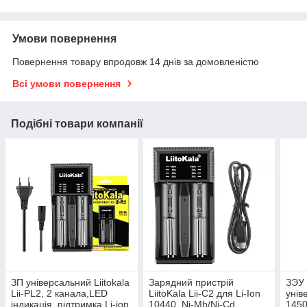
Умови повернення
Повернення товару впродовж 14 днів за домовленістю
Всі умови повернення
Подібні товари компанії
ЗП універсальний Liitokala
Зарядний пристрій
ЗЭУ L
Lii-PL2, 2 канала,LED
LiitoKala Lii-C2 для Li-Ion
унів
індикація, підтримка Li-ion,
10440, Ni-Mh/Ni-Cd
1450