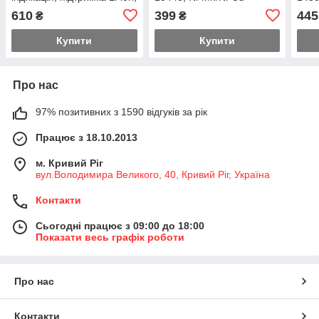
Ni-MH и Ni-Cd AA (R
універсальне, USB-C, 2
5V 2
610
399
445
₴
₴
канали
500
Купити
Купити
Про нас
97% позитивних з 1590 відгуків за рік
Працює з 18.10.2013
м. Кривий Ріг
вул.Володимира Великого, 40, Кривий Ріг, Україна
Контакти
Сьогодні працює з 09:00 до 18:00
Показати весь графік роботи
Про нас
Контакти