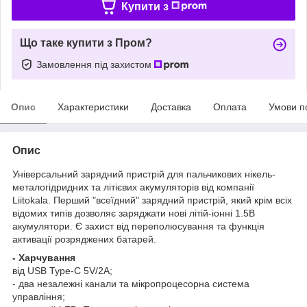
Купити з
Що таке купити з Пром?
Замовлення під захистом
Опис
Характеристики
Доставка
Оплата
Умови п
Опис
Універсальний зарядний пристрій для пальчикових нікель-
металогідридних та літієвих акумуляторів від компанії
Liitokala. Перший "всеїдний" зарядний пристрій, який крім всіх
відомих типів дозволяє заряджати нові літій-іонні 1.5В
акумулятори. Є захист від переполюсування та функція
активації розряджених батарей.
- Харчування
від USB Type-C 5V/2A;
- два незалежні канали та мікропроцесорна система
управління;