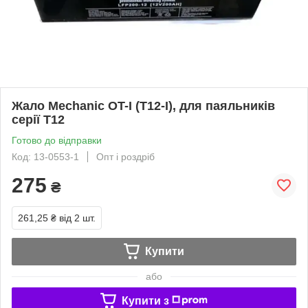
Жало Mechanic OT-I (T12-I), для паяльників
серії T12
Готово до відправки
Код: 13-0553-1
Опт і роздріб
275
₴
261,25 ₴
від 2 шт.
Купити
або
Купити з