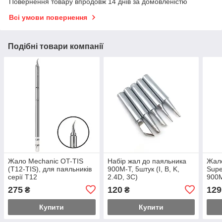
Повернення товару впродовж 14 днів за домовленістю
Всі умови повернення
Подібні товари компанії
Жало Mechanic OT-TIS
Набір жал до паяльника
Жало
(T12-TIS), для паяльників
900M-T, 5штук (I, B, K,
Supe
серії T12
2.4D, 3C)
900M
275
120
129
₴
₴
Купити
Купити