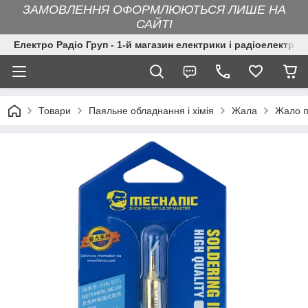
ЗАМОВЛЕННЯ ОФОРМЛЮЮТЬСЯ ЛИШЕ НА
САЙТІ
Електро Радіо Груп - 1-й магазин електрики і радіоелектрон
Товари
Паяльне обладнання і хімія
Жала
Жало п