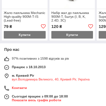
Жало паяльника Mechanic
Набір жал до паяльника
Жало
High-quality 900M-T-IS
900M-T, 5штук (I, B, K,
Supe
(Lead-free)
2.4D, 3C)
900M
79
120
129
₴
₴
Купити
Купити
Про нас
97% позитивних з 1598 відгуків за рік
Працює з 18.10.2013
м. Кривий Ріг
вул.Володимира Великого, 40, Кривий Ріг, Україна
Контакти
Сьогодні працює з 09:00 до 18:00
Показати весь графік роботи