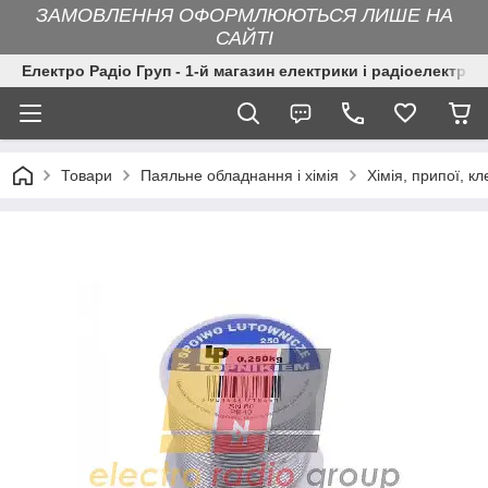
ЗАМОВЛЕННЯ ОФОРМЛЮЮТЬСЯ ЛИШЕ НА
САЙТІ
Електро Радіо Груп - 1-й магазин електрики і радіоелектрон
Товари
Паяльне обладнання і хімія
Хімія, припої, кл