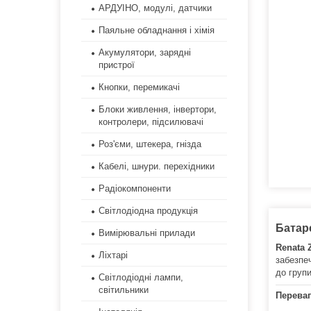
АРДУІНО, модулі, датчики
Паяльне обладнання і хімія
Акумулятори, зарядні
пристрої
Кнопки, перемикачі
Блоки живлення, інвертори,
контролери, підсилювачі
Роз'єми, штекера, гнізда
Кабелі, шнури. перехідники
Радіокомпоненти
Світлодіодна продукція
Батар
Вимірювальні прилади
Renata 
Ліхтарі
забезпе
до груп
Світлодіодні лампи,
світильники
Переваг