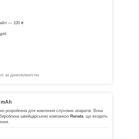
айті — 100 ₴
дріб
нів
за домовленістю
0 mAh
ьно розроблена для живлення слухових апаратів. Вона
 Вироблена швейцарською компанією
Renata
, що входить
ення.