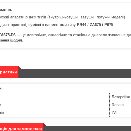
вання:
ухові апарати різних типів (внутрішньовушні, завушні, потужні моделі)
дичні пристрої, сумісні з елементами типу
PR44 / ZA675 / P675
ZA675-D6
— це довговічне, екологічне та стабільне джерело живлення д
вання щодня.
еристики
ні
Батарейка
к
Renata
ір
ZA
ція для замовлення