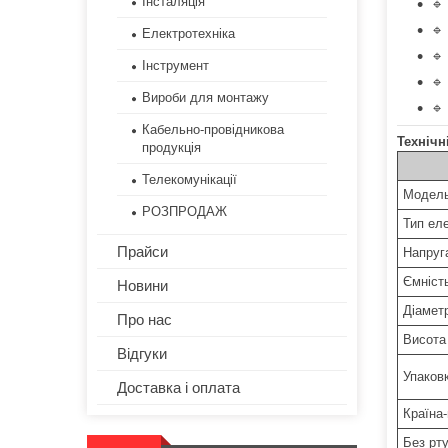
Інсталяція
🔹
🔹
Електротехніка
🔹
Інструмент
🔹 
Вироби для монтажу
🔹
Кабельно-провідникова
Технічн
продукція
Телекомунікації
Модел
РОЗПРОДАЖ
Тип ел
Прайси
Напруг
Ємніст
Новини
Діамет
Про нас
Висота
Відгуки
Упаков
Доставка і оплата
Країна
Без рту