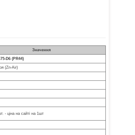
Значення
75-D6 (PR44)
я (Zn-Air)
т. - ціна на сайті на 1шт