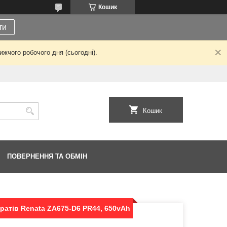
Кошик
ти
жчого робочого дня (сьогодні).
Кошик
ПОВЕРНЕННЯ ТА ОБМІН
ратів Renata ZA675-D6 PR44, 650vAh