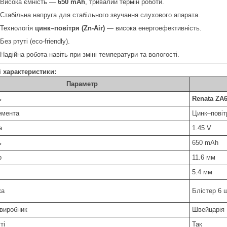
 Висока ємність —
650 mAh
, тривалий термін роботи.
 Стабільна напруга для стабільного звучання слухового апарата.
 Технологія
цинк–повітря (Zn-Air)
— висока енергоефективність.
Без ртуті (eco-friendly).
 Надійна робота навіть при зміні температури та вологості.
і характеристики:
Параметр
ь
Renata ZA6
емента
Цинк–повітр
а
1.45 V
ь
650 mAh
р
11.6 мм
5.4 мм
ка
Блістер 6 ш
-виробник
Швейцарія
ті
Так