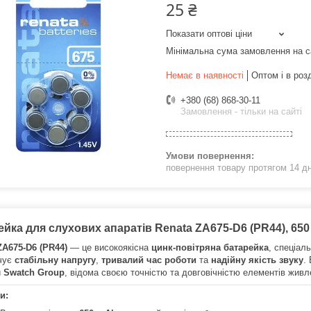
25 ₴
Показати оптові ціни
Мінімальна сума замовлення на с
Немає в наявності
Оптом і в роз
+380 (68) 868-30-11
Замовлення - тільки на сайті
повернення товару протягом 14 д
ейка для слухових апаратів Renata ZA675-D6 (PR44), 65
ZA675-D6 (PR44)
— це високоякісна
цинк-повітряна батарейка
, спеціал
чує
стабільну напругу
,
тривалий час роботи
та
надійну якість звуку
.
и
Swatch Group
, відома своєю точністю та довговічністю елементів живл
и: