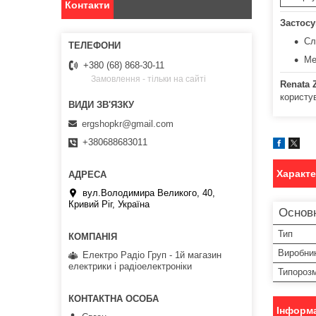
Контакти
Застосу
Сл
Ме
+380 (68) 868-30-11
Замовлення - тільки на сайті
Renata 
користу
ergshopkr@gmail.com
+380688683011
Характ
вул.Володимира Великого, 40,
Кривий Ріг, Україна
Основ
Тип
Виробни
Електро Радіо Груп - 1й магазин
електрики і радіоелектроніки
Типорозм
Інформа