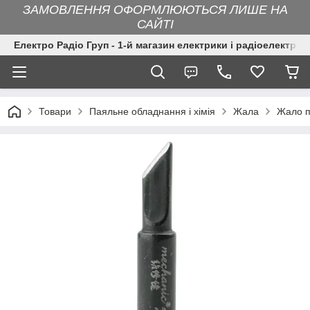
ЗАМОВЛЕННЯ ОФОРМЛЮЮТЬСЯ ЛИШЕ НА
САЙТІ
Електро Радіо Груп - 1-й магазин електрики і радіоелектрон
Товари
Паяльне обладнання і хімія
Жала
Жало п