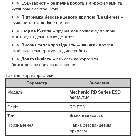
🔹
ESD-захист
– безпечна робота з мікросхемами та
чутливою електронікою.
🔹
Підтримка безсвинцевого припою (Lead-free)
–
сучасне та екологічне паяння.
🔹
Форма K-типа
– зручна для розподілу припою,
монтажу та демонтажу деталей.
🔹
Висока теплопровідність
– швидкий прогрів і
стабільна температура під час роботи.
🔹
Довговічність
– стійкість до корозії та
багаторазових циклів нагрівання.
Технічні характеристики:
Параметр
Значення
Модель
Mechanic RD Series ESD
900M-T-K
Серія
RD ESD
Тип
Жало паяльника
Призначення
Пайка безсвинцевим
припоєм