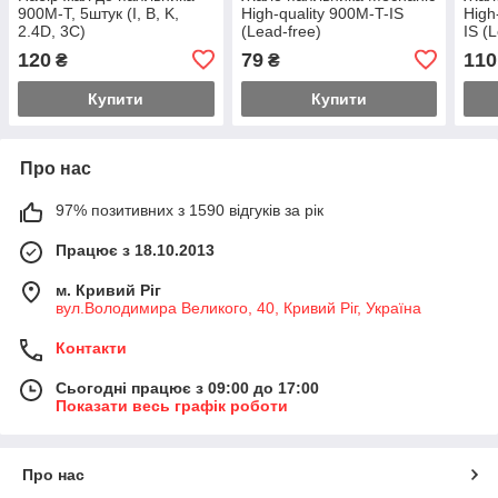
900M-T, 5штук (I, B, K,
High-quality 900M-T-IS
High
2.4D, 3C)
(Lead-free)
IS (
120
79
110
₴
₴
Купити
Купити
Про нас
97% позитивних з 1590 відгуків за рік
Працює з 18.10.2013
м. Кривий Ріг
вул.Володимира Великого, 40, Кривий Ріг, Україна
Контакти
Сьогодні працює з 09:00 до 17:00
Показати весь графік роботи
Про нас