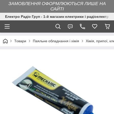
ЗАМОВЛЕННЯ ОФОРМЛЮЮТЬСЯ ЛИШЕ НА
САЙТІ
Електро Радіо Груп - 1-й магазин електрики і радіоелектрон
Товари
Паяльне обладнання і хімія
Хімія, припої, кл