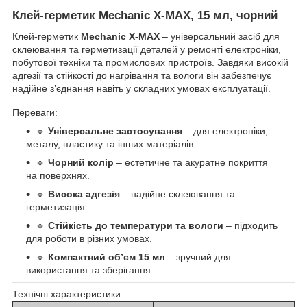
Клей-герметик
Mechanic X-MAX
, 15 мл, чорний
Клей-герметик
Mechanic X-MAX
– універсальний засіб для
склеювання та герметизації деталей у ремонті електроніки,
побутової техніки та промислових пристроїв. Завдяки високій
адгезії та стійкості до нагрівання та вологи він забезпечує
надійне з’єднання навіть у складних умовах експлуатації.
Переваги:
🔹
Універсальне застосування
– для електроніки,
металу, пластику та інших матеріалів.
🔹
Чорний колір
– естетичне та акуратне покриття
на поверхнях.
🔹
Висока адгезія
– надійне склеювання та
герметизація.
🔹
Стійкість до температури та вологи
– підходить
для роботи в різних умовах.
🔹
Компактний об’єм 15 мл
– зручний для
використання та зберігання.
Технічні характеристики: