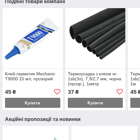
Подібні товари компанії
Клей-герметик Mechanic
Термоусадка з клеєм w-
Терм
T9000 15 мл, прозорий
1sb(3x), 7,9/2,7 мм, чорна
1sb(
(прозр.), 1метр
1м
45
37
45
₴
₴
Купити
Купити
Акційні пропозиції та новинки