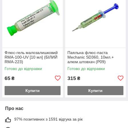
Флюс-гель малозалишковий
Паяльна флюс-паста
RMA-100-UV [10 мл] (БІЛИЙ
Mechanic SD360, 10мл.+
RMA-223)
алюм.штовхач (Р09)
Готово до відправки
Готово до відправки
65
315
₴
₴
Купити
Купити
Про нас
97% позитивних з 1591 відгука за рік