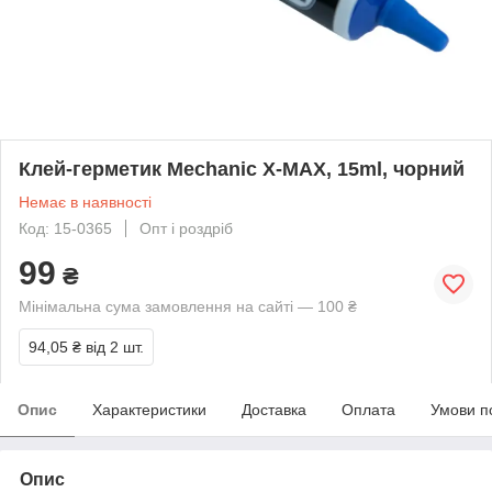
Клей-герметик Mechanic X-MAX, 15ml, чорний
Немає в наявності
Код: 15-0365
Опт і роздріб
99
₴
Мінімальна сума замовлення на сайті — 100 ₴
94,05 ₴
від 2 шт.
Опис
Характеристики
Доставка
Оплата
Умови п
Опис