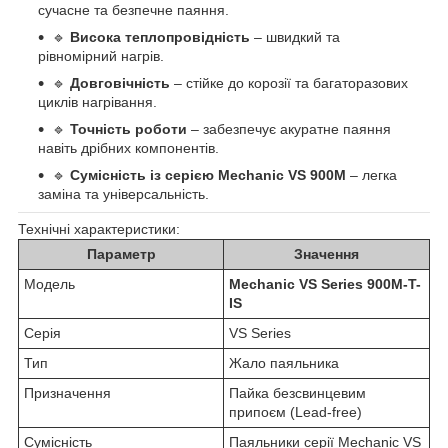
сучасне та безпечне паяння.
🔹
Висока теплопровідність
– швидкий та
рівномірний нагрів.
🔹
Довговічність
– стійке до корозії та багаторазових
циклів нагрівання.
🔹
Точність роботи
– забезпечує акуратне паяння
навіть дрібних компонентів.
🔹
Сумісність із серією Mechanic VS 900M
– легка
заміна та універсальність.
Технічні характеристики:
Параметр
Значення
Модель
Mechanic VS Series 900M-T-
IS
Серія
VS Series
Тип
Жало паяльника
Призначення
Пайка безсвинцевим
припоєм (Lead-free)
Сумісність
Паяльники серії Mechanic VS