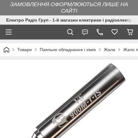
ЗАМОВЛЕННЯ ОФОРМЛЮЮТЬСЯ ЛИШЕ НА
САЙТІ
Електро Радіо Груп - 1-й магазин електрики і радіоелектрон
Товари
Паяльне обладнання і хімія
Жала
Жало п