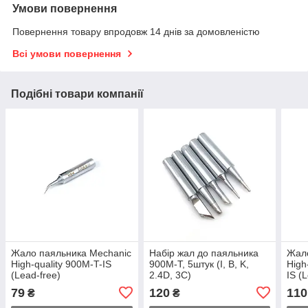
Умови повернення
Повернення товару впродовж 14 днів за домовленістю
Всі умови повернення
Подібні товари компанії
Жало паяльника Mechanic
Набір жал до паяльника
Жало
High-quality 900M-T-IS
900M-T, 5штук (I, B, K,
High
(Lead-free)
2.4D, 3C)
IS (
79
120
110
₴
₴