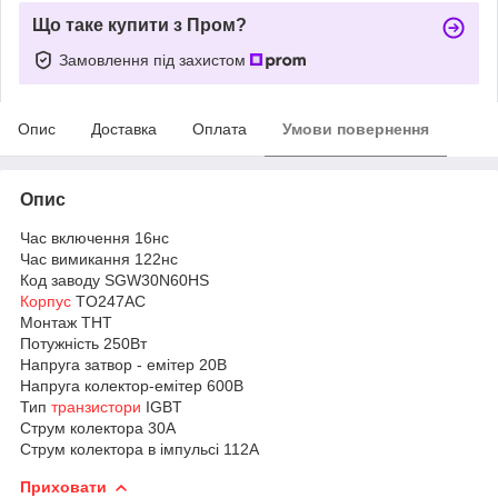
Що таке купити з Пром?
Замовлення під захистом
Опис
Доставка
Оплата
Умови повернення
Опис
Час включення 16нс
Час вимикання 122нс
Код заводу SGW30N60HS
Корпус
TO247AC
Монтаж THT
Потужність 250Вт
Напруга затвор - емітер 20В
Напруга колектор-емітер 600В
Тип
транзистори
IGBT
Струм колектора 30А
Струм колектора в імпульсі 112А
Приховати