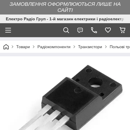
ЗАМОВЛЕННЯ ОФОРМЛЮЮТЬСЯ ЛИШЕ НА
САЙТІ
Електро Радіо Груп - 1-й магазин електрики і радіоелектрон
Товари
Радіокомпоненти
Транзистори
Польові т