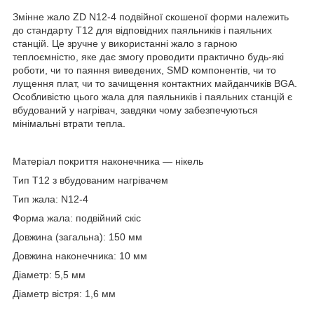
Змінне жало ZD N12-4 подвійної скошеної форми належить
до стандарту T12 для відповідних паяльників і паяльних
станцій. Це зручне у використанні жало з гарною
теплоємністю, яке дає змогу проводити практично будь-які
роботи, чи то паяння виведених, SMD компонентів, чи то
лущення плат, чи то зачищення контактних майданчиків BGA.
Особливістю цього жала для паяльників і паяльних станцій є
вбудований у нагрівач, завдяки чому забезпечуються
мінімальні втрати тепла.
Матеріал покриття наконечника — нікель
Тип T12 з вбудованим нагрівачем
Тип жала: N12-4
Форма жала: подвійний скіс
Довжина (загальна): 150 мм
Довжина наконечника: 10 мм
Діаметр: 5,5 мм
Діаметр вістря: 1,6 мм