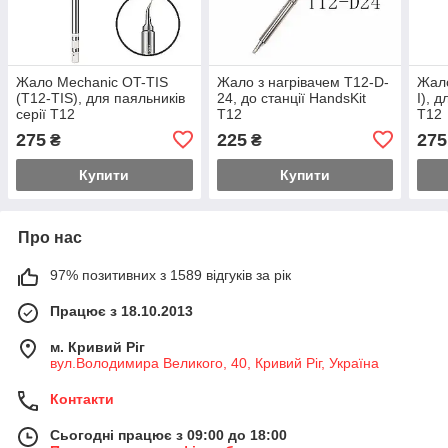
Жало Mechanic OT-TIS
Жало з нагрівачем T12-D-
Жало
(T12-TIS), для паяльників
24, до станції HandsKit
I), 
серії T12
Т12
T12
275
225
275
₴
₴
Купити
Купити
Про нас
97% позитивних з 1589 відгуків за рік
Працює з 18.10.2013
м. Кривий Ріг
вул.Володимира Великого, 40, Кривий Ріг, Україна
Контакти
Сьогодні працює з 09:00 до 18:00