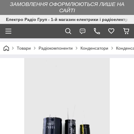
ЗАМОВЛЕННЯ ОФОРМЛЮЮТЬСЯ ЛИШЕ НА
САЙТІ
Електро Радіо Груп - 1-й магазин електрики і радіоелектрон
Товари
Радіокомпоненти
Конденсатори
Конденса