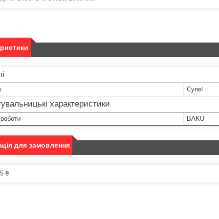
еристики
ні
к
Cynel
увальницькі характеристики
 роботи
BAKU
ція для замовлення
5 ₴