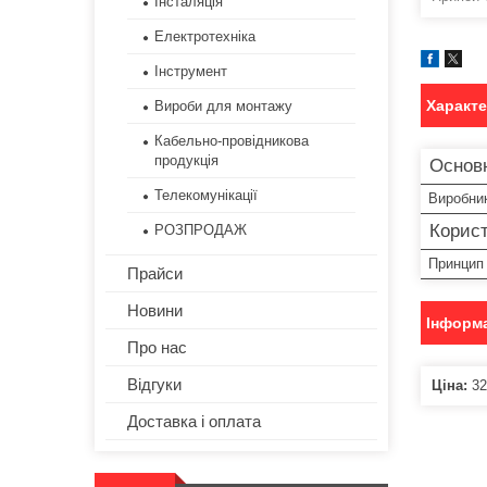
Інсталяція
Електротехніка
Інструмент
Характ
Вироби для монтажу
Кабельно-провідникова
продукція
Основ
Телекомунікації
Виробни
Корист
РОЗПРОДАЖ
Принцип
Прайси
Новини
Інформа
Про нас
Відгуки
Ціна:
32
Доставка і оплата