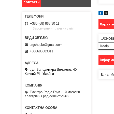
Контакти
+380 (68) 868-30-11
Характ
Замовлення - тільки на сайті
Основ
ergshopkr@gmail.com
Колір
+380688683011
Інформа
вул.Володимира Великого, 40,
Кривий Ріг, Україна
Ціна:
75
Електро Радіо Груп - 1й магазин
електрики і радіоелектроніки