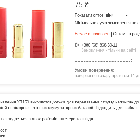
75 ₴
Показати оптові ціни
Мінімальна сума замовлення на с
Немає в наявності
Оптом і в роз
+380 (68) 868-30-11
Замовлення - тільки на сайті
повернення товару протягом 14 д
живлення XT150 використовуються для передавання струму напругою до 50
 літій-полімерних та інших акумуляторних батарей. Підходить для кабел
 складається з двох роз'ємів: штекера та гнізда.
ості:
лект