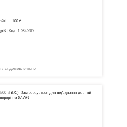
айті — 100 ₴
дріб
Код:
1-0840RD
нів
за домовленістю
0 В (DC). Застосовується для під'єднання до літій-
ю перерізом 8AWG.