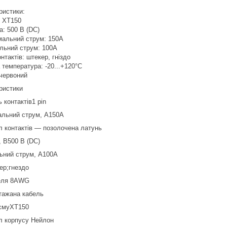
ристики:
: XT150
а: 500 В (DC)
мальний струм: 150А
альний струм: 100А
онтактів: штекер, гніздо
 температура: -20...+120°С
 червоний
ристики
ь контактів1 pin
льний струм, А150А
л контактів — позолочена латунь
, В500 В (DC)
ьний струм, А100А
ер;гнездо
еля 8AWG
тажана кабель
'ємуXT150
л корпусу Нейлон