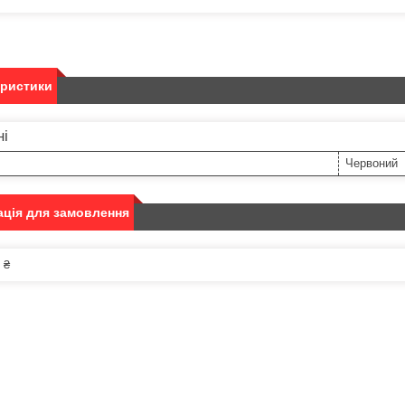
еристики
ні
Червоний
ція для замовлення
 ₴