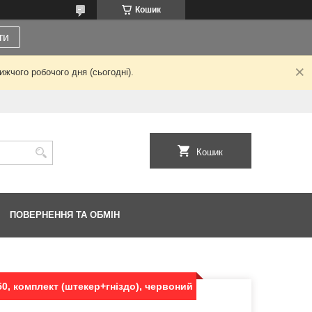
Кошик
ти
жчого робочого дня (сьогодні).
Кошик
ПОВЕРНЕННЯ ТА ОБМІН
0, комплект (штекер+гніздо), червоний