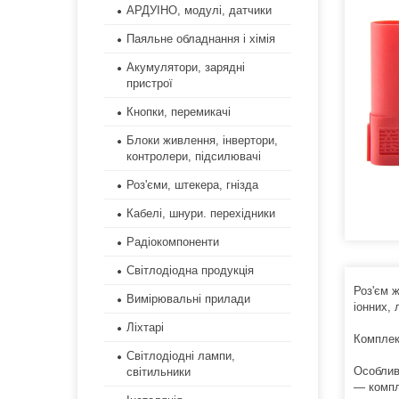
АРДУІНО, модулі, датчики
Паяльне обладнання і хімія
Акумулятори, зарядні
пристрої
Кнопки, перемикачі
Блоки живлення, інвертори,
контролери, підсилювачі
Роз'єми, штекера, гнізда
Кабелі, шнури. перехідники
Радіокомпоненти
Світлодіодна продукція
Роз'єм 
Вимірювальні прилади
іонних,
Ліхтарі
Комплект
Світлодіодні лампи,
Особлив
світильники
— комп