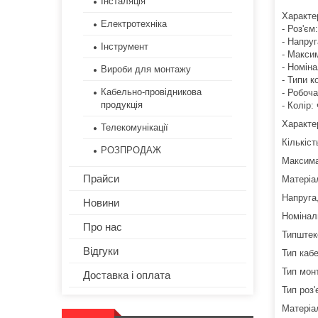
Інсталяція
Характе
Електротехніка
- Роз'єм
- Напруг
Інструмент
- Макси
- Номін
Вироби для монтажу
- Типи к
Кабельно-провідникова
- Робоча
продукція
- Колір:
Характе
Телекомунікації
Кількіст
РОЗПРОДАЖ
Максима
Прайси
Матеріа
Напруга
Новини
Номінал
Про нас
Типштек
Відгуки
Тип каб
Тип мон
Доставка і оплата
Тип роз
Матеріа