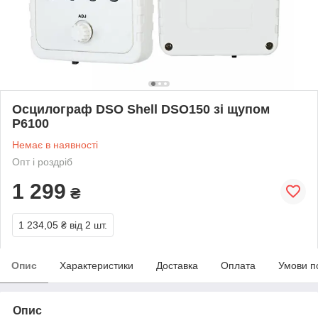
Осцилограф DSO Shell DSO150 зі щупом
P6100
Немає в наявності
Опт і роздріб
1 299
₴
1 234,05 ₴
від 2 шт.
Опис
Характеристики
Доставка
Оплата
Умови п
Опис