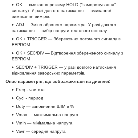
OK — вмикання режиму HOLD ("заморожування"
сигналу). У разі довгого натискання — вмикання/
вимикання вимірів.
ADJ — Зміна обраного параметра. У разі довгого
натискання — вибір напруги тестового сигналу.
OK + TRIGGER — Збереження поточного сигналу в
EEPROM.
OK + SEC/DIV — Відтворення збереженого сигналу з
EEPROM
SEC/DIV + TRIGGER — у разі довгого натискання
відновлення заводських параметрів.
Опис параметрів, що зображаються на дисплеї:
Freq - частота
Cycl - период
Duty — заповнення ШІМ в %
Vmax — максимальна напруга
Vmin — мінімальна напруга
Vavr — середня напруга