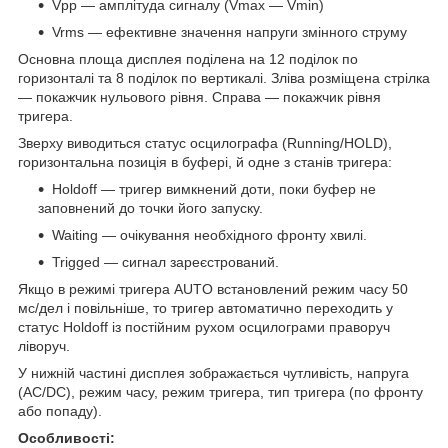
Vpp — амплітуда сигналу (Vmax — Vmin)
Vrms — ефективне значення напруги змінного струму
Основна площа дисплея поділена на 12 поділок по
горизонталі та 8 поділок по вертикалі. Зліва розміщена стрілка
— покажчик нульового рівня. Справа — покажчик рівня
тригера.
Зверху виводиться статус осцилографа (Running/HOLD),
горизонтальна позиція в буфері, й одне з станів тригера:
Holdoff — тригер вимкнений доти, поки буфер не
заповнений до точки його запуску.
Waiting — очікування необхідного фронту хвилі.
Trigged — сигнал зареєстрований.
Якщо в режимі тригера AUTO встановлений режим часу 50
мс/дел і повільніше, то тригер автоматично переходить у
статус Holdoff із постійним рухом осцилограми праворуч
ліворуч.
У нижній частині дисплея зображається чутливість, напруга
(AC/DC), режим часу, режим тригера, тип тригера (по фронту
або попаду).
Особливості: