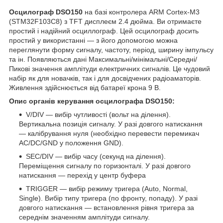
Осцилограф DSO150
на базі контролера ARM Cortex-M3
(STM32F103C8) з TFT дисплеєм 2.4 дюйма. Ви отримаєте
простий і надійний осциллограф. Цей осцилограф досить
простий у використанні — з його допомогою можна
переглянути форму сигналу, частоту, період, ширину імпульсу
та ін. Появляються дані Максимальні/мінімальні/Середні/
Пикові значення амплітуди електричних сигналів. Це чудовий
набір як для новачків, так і для досвідчених радіоаматорів.
Живлення здійснюється від батареї крона 9 В.
Опис органів керування осцилографа DSO150:
V/DIV — вибір чутливості (вольт на ділення).
Вертикальна позиція сигналу. У разі довгого натискання
— калібрування нуля (необхідно перевести перемикач
AC/DC/GND у положення GND).
SEC/DIV — вибір часу (секунд на ділення).
Переміщення сигналу по горизонталі. У разі довгого
натискання — перехід у центр буфера
TRIGGER — вибір режиму тригера (Auto, Normal,
Single). Вибір типу тригера (по фронту, попаду). У разі
довгого натискання — встановлення рівня тригера за
середнім значенням амплітуди сигналу.