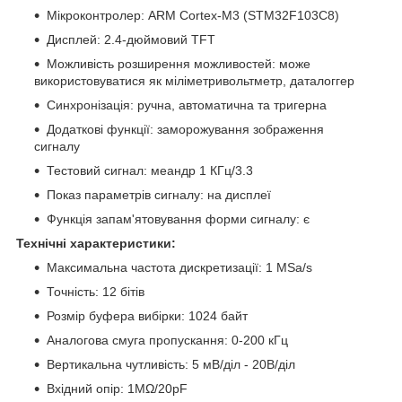
Мікроконтролер: ARM Cortex-M3 (STM32F103C8)
Дисплей: 2.4-дюймовий TFT
Можливість розширення можливостей: може
використовуватися як міліметривольтметр, даталоггер
Синхронізація: ручна, автоматична та тригерна
Додаткові функції: заморожування зображення
сигналу
Тестовий сигнал: меандр 1 КГц/3.3
Показ параметрів сигналу: на дисплеї
Функція запам'ятовування форми сигналу: є
Технічні характеристики:
Максимальна частота дискретизації: 1 MSa/s
Точність: 12 бітів
Розмір буфера вибірки: 1024 байт
Аналогова смуга пропускання: 0-200 кГц
Вертикальна чутливість: 5 мВ/діл - 20В/діл
Вхідний опір: 1MΩ/20pF