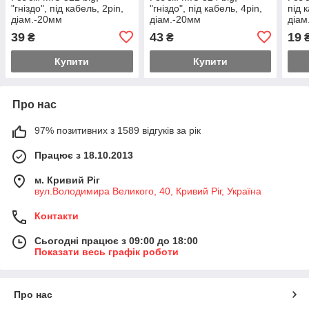
"гніздо", під кабель, 2pin,
"гніздо", під кабель, 4pin,
під 
діам.-20мм
діам.-20мм
діам
39
43
19
₴
₴
Купити
Купити
Про нас
97% позитивних з 1589 відгуків за рік
Працює з 18.10.2013
м. Кривий Ріг
вул.Володимира Великого, 40, Кривий Ріг, Україна
Контакти
Сьогодні працює з 09:00 до 18:00
Показати весь графік роботи
Про нас