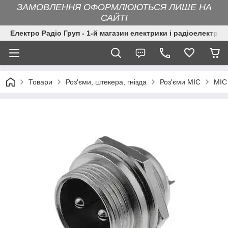
ЗАМОВЛЕННЯ ОФОРМЛЮЮТЬСЯ ЛИШЕ НА
САЙТІ
Електро Радіо Груп - 1-й магазин електрики і радіоелектрон
Товари
Роз'єми, штекера, гнізда
Роз'єми MIC
MIC