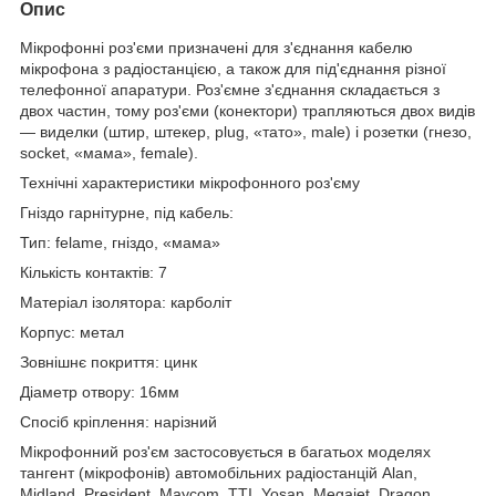
Опис
Мікрофонні роз'єми призначені для з'єднання кабелю
мікрофона з радіостанцією, а також для під'єднання різної
телефонної апаратури. Роз'ємне з'єднання складається з
двох частин, тому роз'єми (конектори) трапляються двох видів
— виделки (штир, штекер, plug, «тато», male) і розетки (гнезо,
socket, «мама», female).
Технічні характеристики мікрофонного роз'єму
Гніздо гарнітурне, під кабель:
Тип: felame, гніздо, «мама»
Кількість контактів: 7
Матеріал ізолятора: карболіт
Корпус: метал
Зовнішнє покриття: цинк
Діаметр отвору: 16мм
Спосіб кріплення: нарізний
Мікрофонний роз'єм застосовується в багатьох моделях
тангент (мікрофонів) автомобільних радіостанцій Alan,
Midland, President, Maycom, TTI, Yosan, Megajet, Dragon.