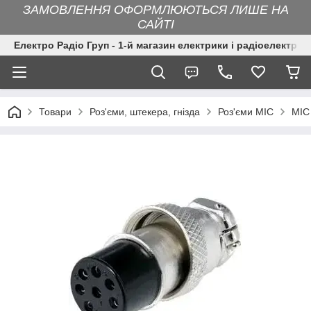
ЗАМОВЛЕННЯ ОФОРМЛЮЮТЬСЯ ЛИШЕ НА
САЙТІ
Електро Радіо Груп - 1-й магазин електрики і радіоелектрон
Товари
Роз'єми, штекера, гнізда
Роз'єми MIC
MIC