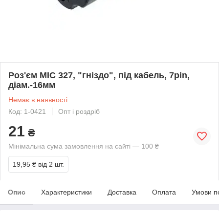
Роз'єм MIC 327, "гніздо", під кабель, 7pin,
діам.-16мм
Немає в наявності
Код: 1-0421
Опт і роздріб
21
₴
Мінімальна сума замовлення на сайті — 100 ₴
19,95 ₴
від 2 шт.
Опис
Характеристики
Доставка
Оплата
Умови п