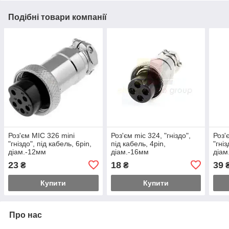
Подібні товари компанії
Роз'єм MIC 326 mini
Роз'єм mic 324, "гніздо",
Роз'
"гніздо", під кабель, 6pin,
під кабель, 4pin,
"гніз
діам.-12мм
діам.-16мм
діам
23
18
39
₴
₴
Купити
Купити
Про нас