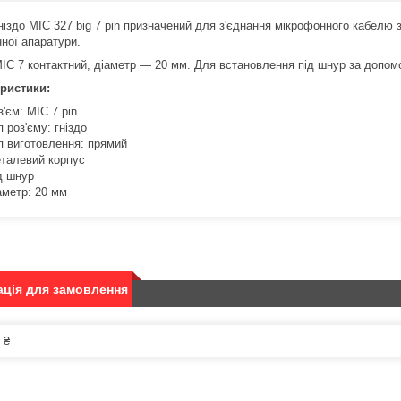
ніздо MIC 327 big 7 pin призначений для з'єднання мікрофонного кабелю з
ної апаратури.
MIC 7 контактний, діаметр — 20 мм. Для встановлення під шнур за допом
ристики:
з'єм: MIC 7 pin
п роз'єму: гніздо
п виготовлення: прямий
талевий корпус
д шнур
аметр: 20 мм
ція для замовлення
 ₴