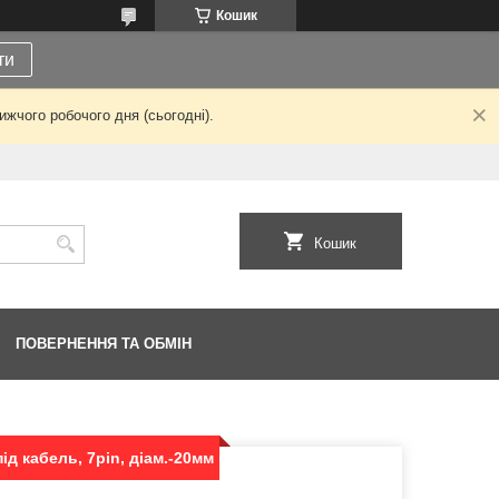
Кошик
ти
жчого робочого дня (сьогодні).
Кошик
ПОВЕРНЕННЯ ТА ОБМІН
під кабель, 7pin, діам.-20мм