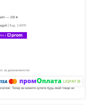
айті — 100 ₴
здріб
Код:
1-0470
ти з
нів
за домовленістю
 платежі. Тепер ви можете купити будь-який товар не