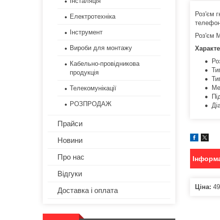
Інсталяція
Роз'єм г
Електротехніка
телефон
Інструмент
Роз'єм 
Вироби для монтажу
Характе
Ро
Кабельно-провідникова
Ти
продукція
Ти
Ме
Телекомунікації
Пі
РОЗПРОДАЖ
Ді
Прайси
Новини
Про нас
Інформа
Відгуки
Ціна:
49
Доставка і оплата