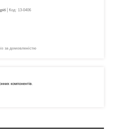
дріб
Код:
13-0406
нів
за домовленістю
нних компонентів.