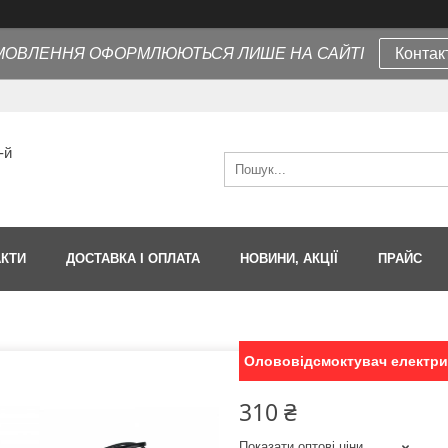
МОВЛЕННЯ ОФОРМЛЮЮТЬСЯ ЛИШЕ НА САЙТІ
Контак
-й
АКТИ
ДОСТАВКА І ОПЛАТА
НОВИНИ, АКЦІЇ
ПРАЙС
Олововідсмоктувач електри
310 ₴
Показати оптові ціни