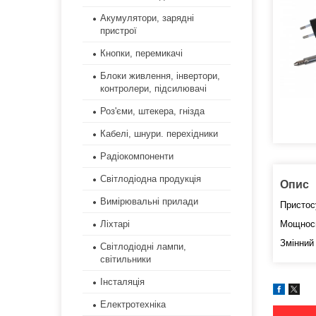
Акумулятори, зарядні
пристрої
Кнопки, перемикачі
Блоки живлення, інвертори,
контролери, підсилювачі
Роз'єми, штекера, гнізда
Кабелі, шнури. перехідники
Радіокомпоненти
Світлодіодна продукція
Опис
Вимірювальні прилади
Пристос
Ліхтарі
Мощнось
Змінний
Світлодіодні лампи,
світильники
Інсталяція
Електротехніка