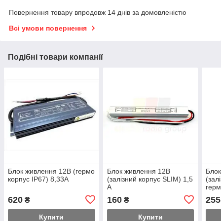
Повернення товару впродовж 14 днів за домовленістю
Всі умови повернення
Подібні товари компанії
Блок живлення 12В (гермо
Блок живлення 12В
Блок
корпус IP67) 8,33А
(залізний корпус SLIM) 1,5
(зал
А
герм
620
160
255
₴
₴
Купити
Купити