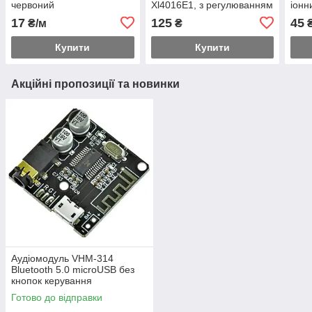
червоний
Xl4016E1, з регулюванням
іонн
напруги
акум
17
125
45
₴/м
₴
разь
Купити
Купити
Акційні пропозиції та новинки
Аудіомодуль VHM-314
Bluetooth 5.0 microUSB без
кнопок керування
Готово до відправки