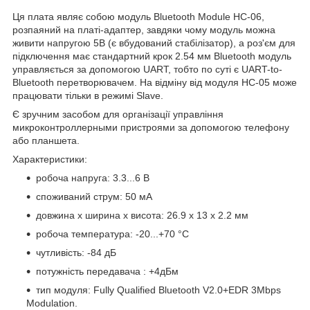
Ця плата являє собою модуль Bluetooth Module HC-06,
розпаяний на платі-адаптер, завдяки чому модуль можна
живити напругою 5В (є вбудований стабілізатор), а роз'єм для
підключення має стандартний крок 2.54 мм Bluetooth модуль
управляється за допомогою UART, тобто по суті є UART-to-
Bluetooth перетворювачем. На відміну від модуля HC-05 може
працювати тільки в режимі Slave.
Є зручним засобом для організації управління
микроконтроллерными пристроями за допомогою телефону
або планшета.
Характеристики:
робоча напруга: 3.3...6 В
споживаний струм: 50 мА
довжина х ширина х висота: 26.9 x 13 x 2.2 мм
робоча температура: -20...+70 °С
чутливість: -84 дБ
потужність передавача : +4дБм
тип модуля: Fully Qualified Bluetooth V2.0+EDR 3Mbps
Modulation.