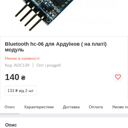
Bluetooth hc-06 для Ардуїнов ( на платі)
модуль
Немає в наявності
Код: AOC139
Опт і роздріб
140
₴
133 ₴
від 2 шт.
Опис
Характеристики
Доставка
Оплата
Умови п
Опис