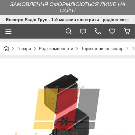
ЗАМОВЛЕННЯ ОФОРМЛЮЮТЬСЯ ЛИШЕ НА
САЙТІ
Електро Радіо Груп - 1-й магазин електрики і радіоелектрон
Товари
Радіокомпоненти
Термістори, позистор
П