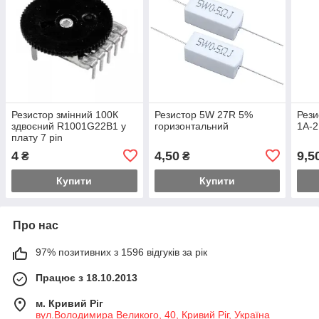
Резистор змінний 100К
Резистор 5W 27R 5%
Рези
здвоєний R1001G22B1 у
горизонтальний
1A-2
плату 7 pin
4
4,50
9,5
₴
₴
Купити
Купити
Про нас
97% позитивних з 1596 відгуків за рік
Працює з 18.10.2013
м. Кривий Ріг
вул.Володимира Великого, 40, Кривий Ріг, Україна