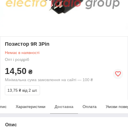
Позистор 9R 3Pin
Немає в наявності
Опт і роздріб
14,50
₴
Мінімальна сума замовлення на сайті — 100 ₴
13,75 ₴
від 2 шт.
пис
Характеристики
Доставка
Оплата
Умови пове
Опис