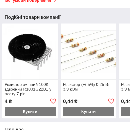
Всі умови повернення
Подібні товари компанії
Резистор змінний 100К
Резистор (+/-5%) 0,25 Вт
Рези
здвоєний R1001G22B1 у
3,9 кОм
3,9
плату 7 pin
4
0,44
0,4
₴
₴
Купити
Купити
Про нас