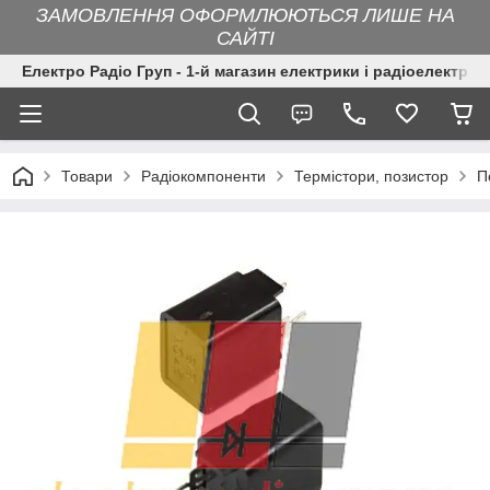
ЗАМОВЛЕННЯ ОФОРМЛЮЮТЬСЯ ЛИШЕ НА
САЙТІ
Електро Радіо Груп - 1-й магазин електрики і радіоелектрон
Товари
Радіокомпоненти
Термістори, позистор
П