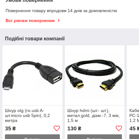
Умови повернення
Повернення товару впродовж 14 днів за домовленістю
Всі умови повернення
Подібні товари компанії
Шнур otg (гн.usb A-
Шнур hdmi (шт.- шт.),
Кабе
шт.micro usb 5pin), 0,2
метал.gold, діам.-7, 3 мм,
PC-1
метра
1,5 м
1.2 
ноут
35
130
45
₴
₴