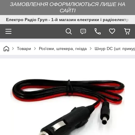
ЗАМОВЛЕННЯ ОФОРМЛЮЮТЬСЯ ЛИШЕ НА
САЙТІ
Електро Радіо Груп - 1-й магазин електрики і радіоелектрон
Товари
Роз'єми, штекера, гнізда
Шнур DC (шт. прикур