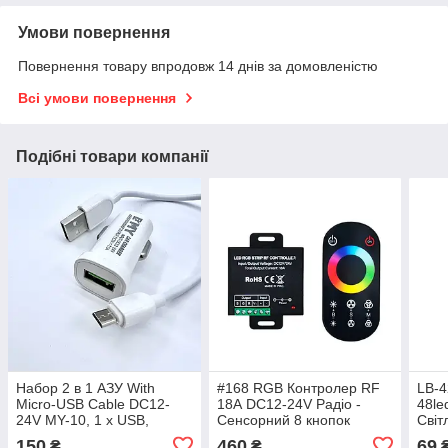
Умови повернення
Повернення товару впродовж 14 днів за домовленістю
Всі умови повернення
Подібні товари компанії
Набор 2 в 1 АЗУ With
#168 RGB Контролер RF
LB-
Micro-USB Cable DC12-
18А DC12-24V Радіо -
48le
24V MY-10, 1 x USB,
Сенсорний 8 кнопок
Світ
5V/7.5W, Output: 5V/1.5A,
150
460
69
₴
₴