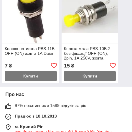
Кнопка натискна PBS-11B
Кнопка мала PBS-10B-2
OFF-(ON) жовта 1А Daier
без фіксації OFF-(ON),
2pin, 1А 250V, жовта
7
15
₴
₴
Купити
Купити
Про нас
97% позитивних з 1589 відгуків за рік
Працює з 18.10.2013
м. Кривий Ріг
вул.Володимира Великого, 40, Кривий Ріг, Україна