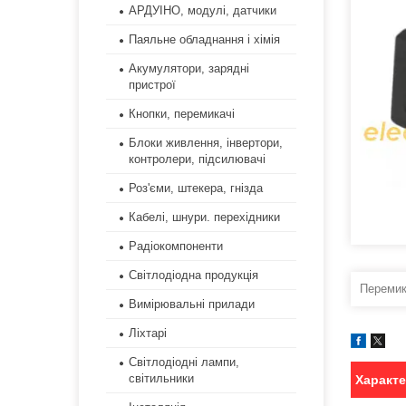
АРДУІНО, модулі, датчики
Паяльне обладнання і хімія
Акумулятори, зарядні
пристрої
Кнопки, перемикачі
Блоки живлення, інвертори,
контролери, підсилювачі
Роз'єми, штекера, гнізда
Кабелі, шнури. перехідники
Радіокомпоненти
Світлодіодна продукція
Переми
Вимірювальні прилади
Ліхтарі
Світлодіодні лампи,
світильники
Характ