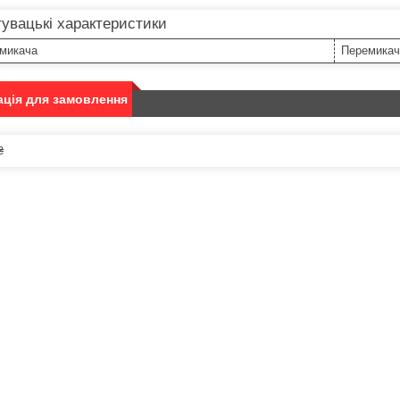
увацькi характеристики
емикача
Перемикач
ція для замовлення
₴