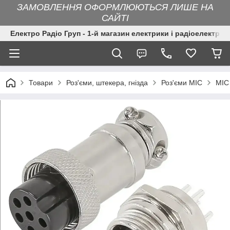
ЗАМОВЛЕННЯ ОФОРМЛЮЮТЬСЯ ЛИШЕ НА
САЙТІ
Електро Радіо Груп - 1-й магазин електрики і радіоелектрон
Товари
Роз'єми, штекера, гнізда
Роз'єми MIC
MIC