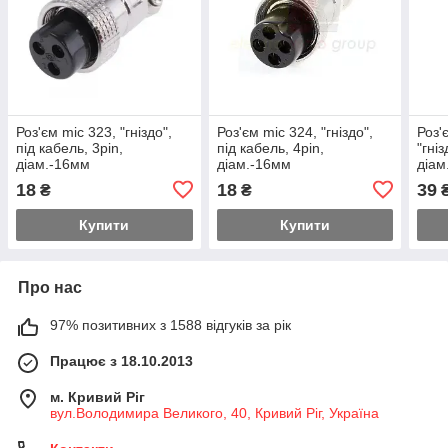
Роз'єм mic 323, "гніздо",
Роз'єм mic 324, "гніздо",
Роз'
під кабель, 3pin,
під кабель, 4pin,
"гніз
діам.-16мм
діам.-16мм
діам
18
18
39
₴
₴
Купити
Купити
Про нас
97% позитивних з 1588 відгуків за рік
Працює з 18.10.2013
м. Кривий Ріг
вул.Володимира Великого, 40, Кривий Ріг, Україна