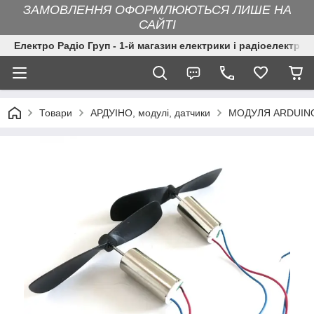
ЗАМОВЛЕННЯ ОФОРМЛЮЮТЬСЯ ЛИШЕ НА
САЙТІ
Електро Радіо Груп - 1-й магазин електрики і радіоелектрон
Товари
АРДУІНО, модулі, датчики
МОДУЛЯ ARDUINO