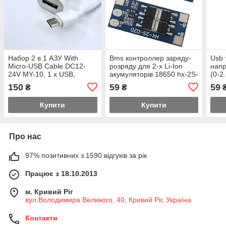
Набор 2 в 1 АЗУ With
Bms контроллер заряду-
Usb 
Micro-USB Cable DC12-
розряду для 2-х Li-Ion
напр
24V MY-10, 1 x USB,
акумуляторів 18650 hx-2S-
(0-2
5V/7.5W, Output: 5V/1.5A,
D20 13/20A 7.4V
(пря
150
59
59
₴
₴
White, Blist
Купити
Купити
Про нас
97% позитивних з 1590 відгуків за рік
Працює з 18.10.2013
м. Кривий Ріг
вул.Володимира Великого, 40, Кривий Ріг, Україна
Контакти