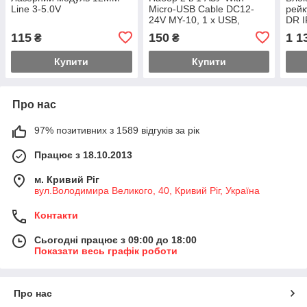
Line 3-5.0V
Micro-USB Cable DC12-
рейк
24V MY-10, 1 x USB,
DR I
5V/7.5W, Output: 5V/1.5A,
115
150
1 1
₴
₴
White, Blist
Купити
Купити
Про нас
97% позитивних з 1589 відгуків за рік
Працює з 18.10.2013
м. Кривий Ріг
вул.Володимира Великого, 40, Кривий Ріг, Україна
Контакти
Сьогодні працює з 09:00 до 18:00
Показати весь графік роботи
Про нас