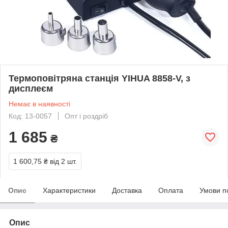
Термоповітряна станція YIHUA 8858-V, з
дисплеєм
Немає в наявності
Код: 13-0057
Опт і роздріб
1 685
₴
1 600,75 ₴
від 2 шт.
Опис
Характеристики
Доставка
Оплата
Умови п
Опис