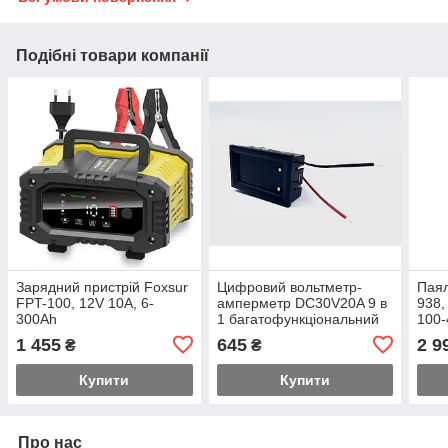
Подібні товари компанії
Зарядний пристрій Foxsur
Цифровий вольтметр-
Паял
FPT-100, 12V 10A, 6-
амперметр DC30V20A 9 в
938,
300Ah
1 багатофункціональний
100-
тестер з IPS ЖК-дисплеєм
1 455
645
2 9
₴
₴
Купити
Купити
Про нас