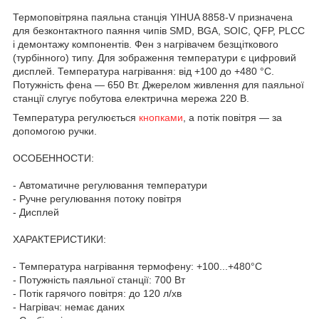
Термоповітряна паяльна станція YIHUA 8858-V призначена
для безконтактного паяння чипів SMD, BGA, SOIC, QFP, PLCC
і демонтажу компонентів. Фен з нагрівачем безщіткового
(турбінного) типу. Для зображення температури є цифровий
дисплей. Температура нагрівання: від +100 до +480 °C.
Потужність фена — 650 Вт. Джерелом живлення для паяльної
станції слугує побутова електрична мережа 220 В.
Температура регулюється
кнопками
, а потік повітря — за
допомогою ручки.
ОСОБЕННОСТИ:
- Автоматичне регулювання температури
- Ручне регулювання потоку повітря
- Дисплей
ХАРАКТЕРИСТИКИ:
- Температура нагрівання термофену: +100...+480°C
- Потужність паяльної станції: 700 Вт
- Потік гарячого повітря: до 120 л/хв
- Нагрівач: немає даних