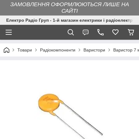
ЗАМОВЛЕННЯ ОФОРМЛЮЮТЬСЯ ЛИШЕ НА
САЙТІ
Електро Радіо Груп - 1-й магазин електрики і радіоелектрон
Товари
Радіокомпоненти
Варистори
Варистор 7 