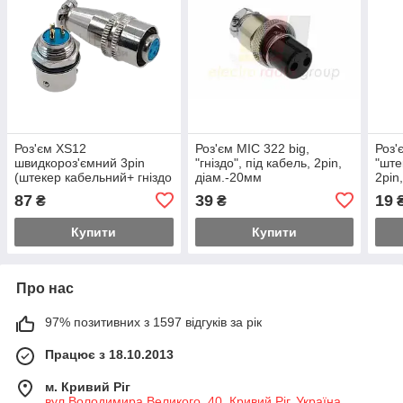
Роз'єм XS12
Роз'єм MIC 322 big,
Роз'
швидкороз'ємний 3pin
"гніздо", під кабель, 2pin,
"ште
(штекер кабельний+ гніздо
діам.-20мм
2pin
монтажне)
87
39
19
₴
₴
Купити
Купити
Про нас
97% позитивних з 1597 відгуків за рік
Працює з 18.10.2013
м. Кривий Ріг
вул.Володимира Великого, 40, Кривий Ріг, Україна