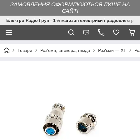
ЗАМОВЛЕННЯ ОФОРМЛЮЮТЬСЯ ЛИШЕ НА
САЙТІ
Електро Радіо Груп - 1-й магазин електрики і радіоелектрон
Товари
Роз'єми, штекера, гнізда
Роз'єми — XT
Ро