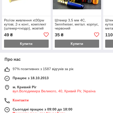
Роз'єм живлення xt30pw
Штекер 3,5 мм 4C,
Штек
кутові, 2-х конт., комплект
Sennheiser, метал. корпус,
куто
(штекер+гніздо), жовтий
червоний
мета
49
35
110
₴
₴
Купити
Купити
Про нас
97% позитивних з 1587 відгуків за рік
Працює з 18.10.2013
м. Кривий Ріг
вул.Володимира Великого, 40, Кривий Ріг, Україна
Контакти
Сьогодні працює з 09:00 до 18:00