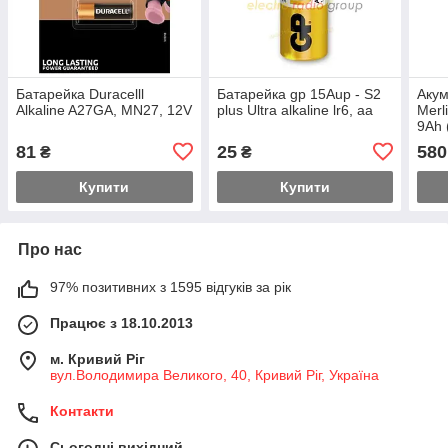
Батарейка Duracelll
Батарейка gp 15Aup - S2
Акум
Alkaline A27GA, MN27, 12V
plus Ultra alkaline lr6, aa
Merl
9Ah 
81
25
580
₴
₴
Купити
Купити
Про нас
97% позитивних з 1595 відгуків за рік
Працює з 18.10.2013
м. Кривий Ріг
вул.Володимира Великого, 40, Кривий Ріг, Україна
Контакти
Сьогодні вихідний