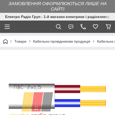
ЗАМОВЛЕННЯ ОФОРМЛЮЮТЬСЯ ЛИШЕ НА
САЙТІ
Електро Радіо Груп - 1-й магазин електрики і радіоелектрон
Товари
Кабельно-провідникова продукція
Кабельна 