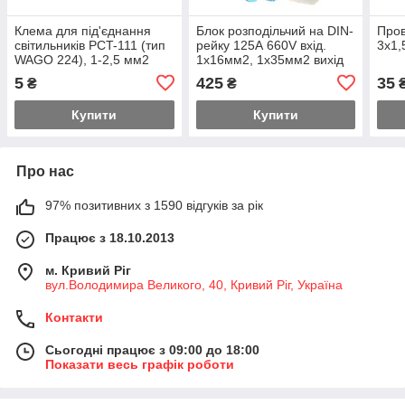
Клема для під'єднання
Блок розподільчий на DIN-
Пров
світильників PCT-111 (тип
рейку 125А 660V вхід.
3х1,
WAGO 224), 1-2,5 мм2
1х16мм2, 1х35мм2 вихід
(пач.-100 шт.)
6х16мм2
5
425
35
₴
₴
₴
Купити
Купити
Про нас
97% позитивних з 1590 відгуків за рік
Працює з 18.10.2013
м. Кривий Ріг
вул.Володимира Великого, 40, Кривий Ріг, Україна
Контакти
Сьогодні працює з 09:00 до 18:00
Показати весь графік роботи