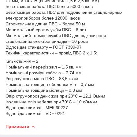
кв. мм) и 14,7 Н (сечение жил 1,5 и 2,5 кв. мм)
Безотказная работа ПВС более 5000 часов
Безотказная работа ПВС для подключения стационарных
электроприборов более 12000 часов
Строительная длина ПВС – более 50 м
Минимальный срок службы ПВС – 6 лет
Мінімальний термін служби ПВС для підключення
стаціонарних електроприладів – 10 років
Відповідає стандарту – ГОСТ 7399-97
Технічні характеристики – провід ПВС 2 х 1,5:
Кількість жил – 2
Номінальний переріз жил – 1,5 кв. мм
Номінальні розміри кабелю – 7,74 мм
Розрахункова маса ПВС – 88,5 кг/км
Номінальна товщина оболонки міл – 0,7 мм
Номінальна товщина ізоляції – 0,8 мм
Опір струмопровідних жив при 20°С – 12,1 Ом/км
Ізоляційне опір кабелю при 70°С – 10 кОм/км
Відповідає вимозі – МЕК 60227
Відповідає вимозі – VDE 0281
Приховати