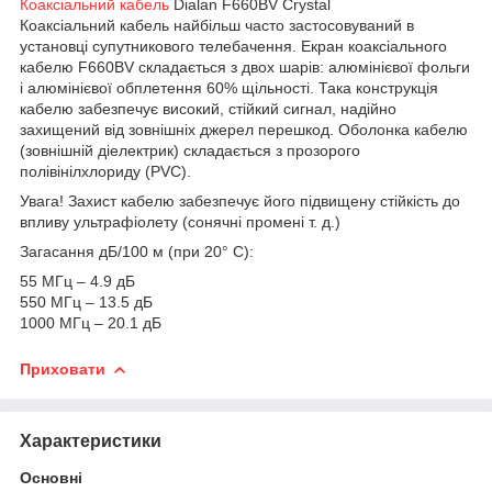
Коаксіальний кабель
Dialan F660BV Crystal
Коаксіальний кабель найбільш часто застосовуваний в
установці супутникового телебачення. Екран коаксіального
кабелю F660BV складається з двох шарів: алюмінієвої фольги
і алюмінієвої обплетення 60% щільності. Така конструкція
кабелю забезпечує високий, стійкий сигнал, надійно
захищений від зовнішніх джерел перешкод. Оболонка кабелю
(зовнішній діелектрик) складається з прозорого
полівінілхлориду (PVC).
Увага! Захист кабелю забезпечує його підвищену стійкість до
впливу ультрафіолету (сонячні промені т. д.)
Загасання дБ/100 м (при 20° С):
55 МГц – 4.9 дБ
550 МГц – 13.5 дБ
1000 МГц – 20.1 дБ
Приховати
Характеристики
Основні