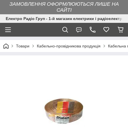
ЗАМОВЛЕННЯ ОФОРМЛЮЮТЬСЯ ЛИШЕ НА
САЙТІ
Електро Радіо Груп - 1-й магазин електрики і радіоелектрон
Товари
Кабельно-провідникова продукція
Кабельна 