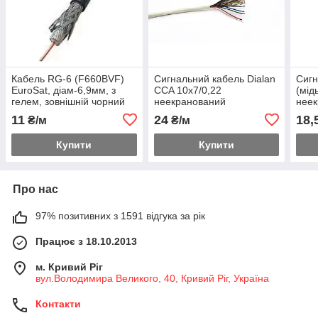
Кабель RG-6 (F660BVF)
Сигнальний кабель Dialan
Сигн
EuroSat, діам-6,9мм, з
CCA 10х7/0,22
(мід
гелем, зовнішній чорний
неекранований
неек
(PE), 305м
11
24
18,
₴/м
₴/м
Купити
Купити
Про нас
97% позитивних з 1591 відгука за рік
Працює з 18.10.2013
м. Кривий Ріг
вул.Володимира Великого, 40, Кривий Ріг, Україна
Контакти