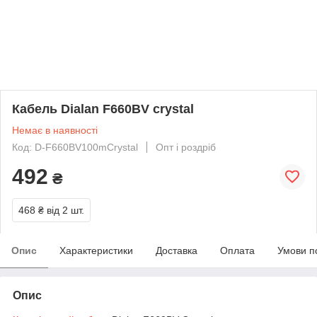
Кабель Dialan F660BV crystal
Немає в наявності
Код: D-F660BV100mCrystal
Опт і роздріб
492
₴
468 ₴
від 2 шт.
Опис
Характеристики
Доставка
Оплата
Умови п
Опис