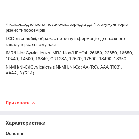
4 каналаодночасна незалежна зарядка до 4-х акумуляторів
різних типорозмірів
LCD-дисплейвідображає поточну інформацію для кожного
каналу в реальному часі
IMR/Li-ionСумісність з IMR/Li-ion/LiFeO4: 26650, 22650, 18650,
10440, 14500, 16340, CR123A, 17670, 17500, 18490, 18350
Ni-MH/Ni-CdСумісність з Ni-MH/Ni-Cd: AA (R6), AAA (R03),
AAAA, З (R14)
Приховати
Характеристики
Основні