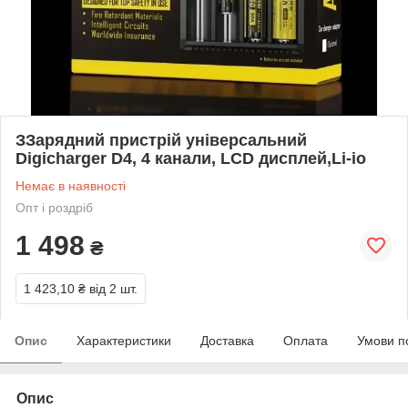
ЗЗарядний пристрій універсальний
Digicharger D4, 4 канали, LCD дисплей,Li-io
Немає в наявності
Опт і роздріб
1 498
₴
1 423,10 ₴
від 2 шт.
Опис
Характеристики
Доставка
Оплата
Умови п
Опис