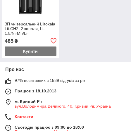
ЗП універсальний Liitokala
Lii-CH2, 2 канали, Li-
1.5/Ni-Mh/Li-
ion/LiFePO4/Li-HiV, USB-C,
485
₴
LCD, Box
Купити
Про нас
97% позитивних з 1589 відгуків за рік
Працює з 18.10.2013
м. Кривий Ріг
вул.Володимира Великого, 40, Кривий Ріг, Україна
Контакти
Сьогодні працює з 09:00 до 18:00