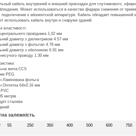
льный кабель внутренней и внешней прокладки для спутникового, эфирн
блюдения. Может использоваться в качестве фидера снижения от прие
, подключение к абонентской аппаратуре. Кабель обладает повышенной
ет использовать кабель внутри и снаружи зданий.
і властивості:
 центрального провідника 1,02 мм
ьний діаметр з діелектриком 4.57 мм
ьний діаметр з фольгою 4.78 мм
ьний діаметр з оболонкою 6.91 мм
 несучого проводу 1.30 мм
ристики:
льна жила:CCS
рик:PEG
ан:Ламінована фольга
ан:Оплетка 64х0.16 мм
:PVC
05 метрів
дріт:сталева
орний
тна залежність
т
55
250
350
400
500
600
750