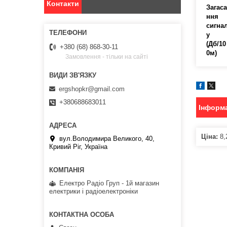
Контакти
Загаса
ння
сигна
у
(Дб/10
+380 (68) 868-30-11
0м)
Замовлення - тільки на сайті
ergshopkr@gmail.com
+380688683011
Інформа
Ціна:
8,
вул.Володимира Великого, 40,
Кривий Ріг, Україна
Електро Радіо Груп - 1й магазин
електрики і радіоелектроніки