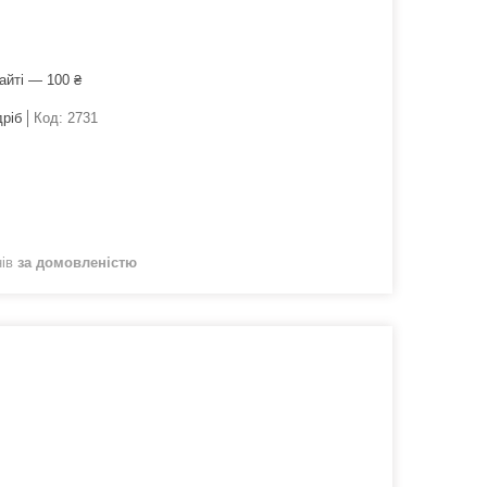
айті — 100 ₴
дріб
Код:
2731
нів
за домовленістю