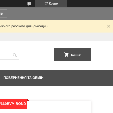
Кошик
ти
жчого робочого дня (сьогодні).
Кошик
ПОВЕРНЕННЯ ТА ОБМІН
ь F660BVM BOND