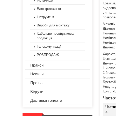
Інсталяція
Коаксиа
видеона
Електротехніка
сигнала
Інструмент
позволя
Механічн
Вироби для монтажу
Діамерт
Номінал
Кабельно-провідникова
Номінал
продукція
Номінал
Телекомунікації
Діаметр
Характе
РОЗПРОДАЖ
Центра
Діелект
Прайси
1-й екр
2-й екр
Новини
Ізоляція
Бухта:3
Про нас
Несуча 
Колір:Ч
Відгуки
Часто
Доставка і оплата
Часто
а