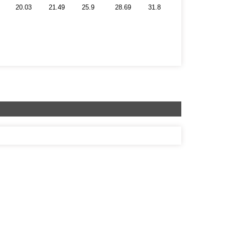
20.03
21.49
25.9
28.69
31.8