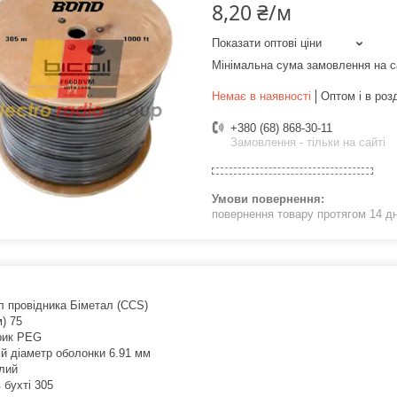
8,20 ₴/м
Показати оптові ціни
Мінімальна сума замовлення на с
Немає в наявності
Оптом і в роз
+380 (68) 868-30-11
Замовлення - тільки на сайті
повернення товару протягом 14 д
л провідника Біметал (CCS)
) 75
рик PEG
ій діаметр оболонки 6.91 мм
ілий
 бухті 305