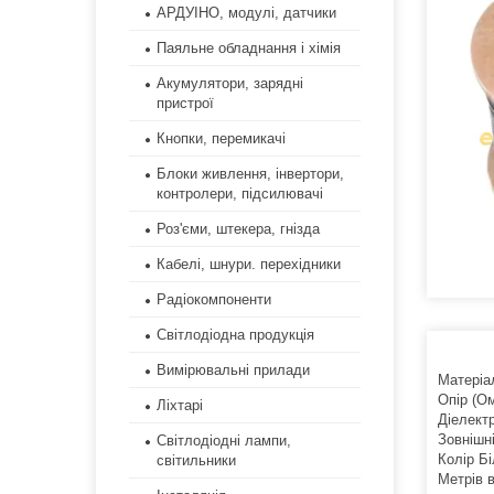
АРДУІНО, модулі, датчики
Паяльне обладнання і хімія
Акумулятори, зарядні
пристрої
Кнопки, перемикачі
Блоки живлення, інвертори,
контролери, підсилювачі
Роз'єми, штекера, гнізда
Кабелі, шнури. перехідники
Радіокомпоненти
Світлодіодна продукція
Вимірювальні прилади
Матеріа
Опір (Ом
Ліхтарі
Діелект
Зовнішн
Світлодіодні лампи,
Колір Б
світильники
Метрів в