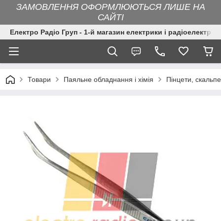
ЗАМОВЛЕННЯ ОФОРМЛЮЮТЬСЯ ЛИШЕ НА
САЙТІ
Електро Радіо Груп - 1-й магазин електрики і радіоелектрон
Товари
Паяльне обладнання і хімія
Пінцети, скальп