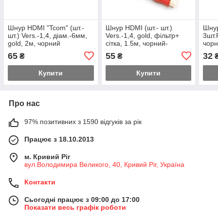
Шнур HDMI "Tcom" (шт.-
Шнур HDMI (шт.- шт.)
Шнур
шт.) Vers.-1,4, діам.-6мм,
Vers.-1,4, gold, фільтр+
3шт.
gold, 2м, чорний
сітка, 1.5м, чорний-
чорн
червон.
65
55
32
₴
₴
Купити
Купити
Про нас
97% позитивних з 1590 відгуків за рік
Працює з 18.10.2013
м. Кривий Ріг
вул.Володимира Великого, 40, Кривий Ріг, Україна
Контакти
Сьогодні працює з 09:00 до 17:00
Показати весь графік роботи