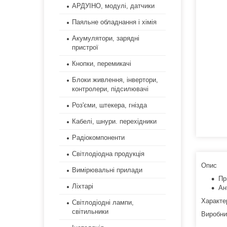
АРДУІНО, модулі, датчики
Паяльне обладнання і хімія
Акумулятори, зарядні
пристрої
Кнопки, перемикачі
Блоки живлення, інвертори,
контролери, підсилювачі
Роз'єми, штекера, гнізда
Кабелі, шнури. перехідники
Радіокомпоненти
Світлодіодна продукція
Опис
Вимірювальні прилади
Пр
Ліхтарі
Ан
Характе
Світлодіодні лампи,
світильники
Виробн