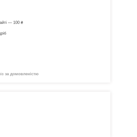
айті — 100 ₴
дріб
нів
за домовленістю