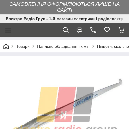
ЗАМОВЛЕННЯ ОФОРМЛЮЮТЬСЯ ЛИШЕ НА
САЙТІ
Електро Радіо Груп - 1-й магазин електрики і радіоелектрон
Товари
Паяльне обладнання і хімія
Пінцети, скальп