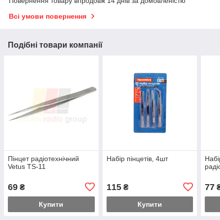
Повернення товару впродовж 14 днів за домовленістю
Всі умови повернення
Подібні товари компанії
Пінцет радіотехнічний
Набір пінцетів, 4шт
Набі
Vetus TS-11
раді
69
115
77
₴
₴
Купити
Купити