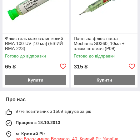
Флюс-гель малозалишковий
Паяльна флюс-паста
RMA-100-UV [10 мл] (БІЛИЙ
Mechanic SD360, 10мл.+
RMA-223)
алюм.штовхач (Р09)
Готово до відправки
Готово до відправки
65
315
₴
₴
Купити
Купити
Про нас
97% позитивних з 1589 відгуків за рік
Працює з 18.10.2013
м. Кривий Ріг
вул.Володимира Великого, 40, Кривий Ріг, Україна