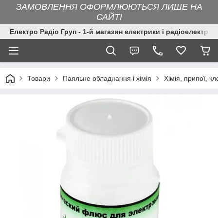
ЗАМОВЛЕННЯ ОФОРМЛЮЮТЬСЯ ЛИШЕ НА
САЙТІ
Електро Радіо Груп - 1-й магазин електрики і радіоелектрон
Товари
Паяльне обладнання і хімія
Хімія, припої, кл