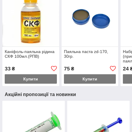
Каніфоль-паяльна рідина
Паяльна паста zd-170,
Набі
СКФ 100мл.(РПВ)
30гр.
(при
паял
33
75
24
₴
₴
Купити
Купити
Акційні пропозиції та новинки