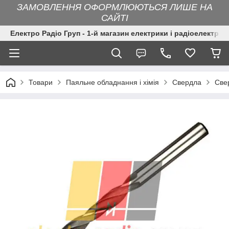
ЗАМОВЛЕННЯ ОФОРМЛЮЮТЬСЯ ЛИШЕ НА
САЙТІ
Електро Радіо Груп - 1-й магазин електрики і радіоелектрон
Товари
Паяльне обладнання і хімія
Свердла
Све