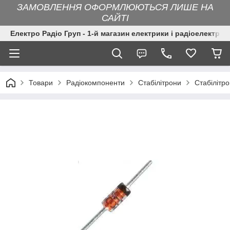
ЗАМОВЛЕННЯ ОФОРМЛЮЮТЬСЯ ЛИШЕ НА
САЙТІ
Електро Радіо Груп - 1-й магазин електрики і радіоелектрон
Товари
Радіокомпоненти
Стабілітрони
Стабілітр