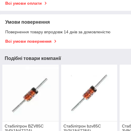
Всі умови оплати
Умови повернення
Повернення товару впродовж 14 днів за домовленістю
Всі умови повернення
Подібні товари компанії
Стабілітрон BZV85C
Стабілітрон bzv85C
Стаб
3V0(1N4727A)
3V3(1N4728A)
3V9