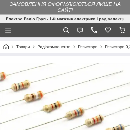
ЗАМОВЛЕННЯ ОФОРМЛЮЮТЬСЯ ЛИШЕ НА
САЙТІ
Електро Радіо Груп - 1-й магазин електрики і радіоелектрон
Товари
Радіокомпоненти
Резистори
Резистори 0,