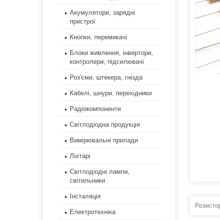
Акумулятори, зарядні
пристрої
Кнопки, перемикачі
Блоки живлення, інвертори,
контролери, підсилювачі
Роз'єми, штекера, гнізда
Кабелі, шнури. перехідники
Радіокомпоненти
Світлодіодна продукція
Вимірювальні прилади
Ліхтарі
Світлодіодні лампи,
світильники
Інсталяція
Резистор
Електротехніка