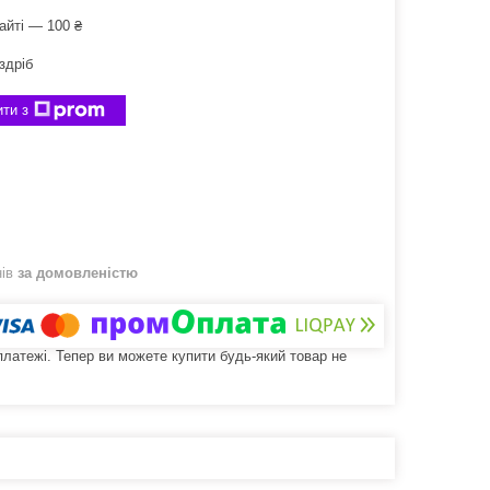
айті — 100 ₴
здріб
ти з
нів
за домовленістю
 платежі. Тепер ви можете купити будь-який товар не