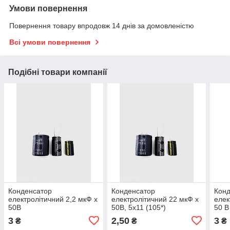
Умови повернення
Повернення товару впродовж 14 днів за домовленістю
Всі умови повернення
Подібні товари компанії
Конденсатор
Конденсатор
Кон
електролітичний 2,2 мкФ х
електролітичний 22 мкФ х
елек
50В
50В, 5x11 (105*)
50 В
3
2,50
3
₴
₴
₴