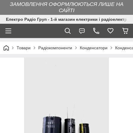
ЗАМОВЛЕННЯ ОФОРМЛЮЮТЬСЯ ЛИШЕ НА
САЙТІ
Електро Радіо Груп - 1-й магазин електрики і радіоелектрон
Товари
Радіокомпоненти
Конденсатори
Конденса