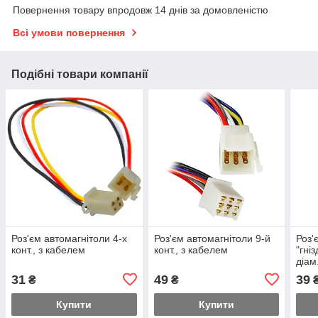
Повернення товару впродовж 14 днів за домовленістю
Всі умови повернення
Подібні товари компанії
Роз'єм автомагнітоли 4-х
Роз'єм автомагнітоли 9-й
Роз'
конт., з кабелем
конт., з кабелем
"гніз
діам
31
49
39
₴
₴
Купити
Купити