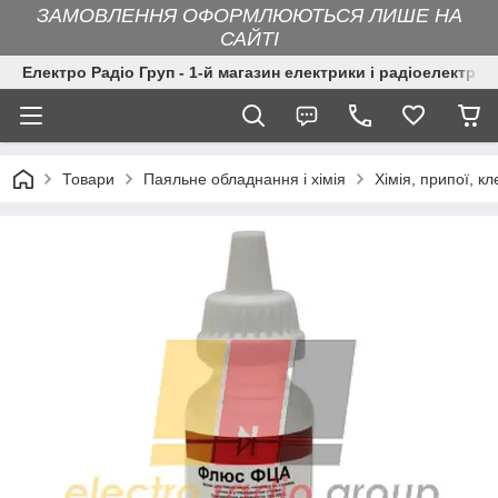
ЗАМОВЛЕННЯ ОФОРМЛЮЮТЬСЯ ЛИШЕ НА
САЙТІ
Електро Радіо Груп - 1-й магазин електрики і радіоелектрон
Товари
Паяльне обладнання і хімія
Хімія, припої, кл