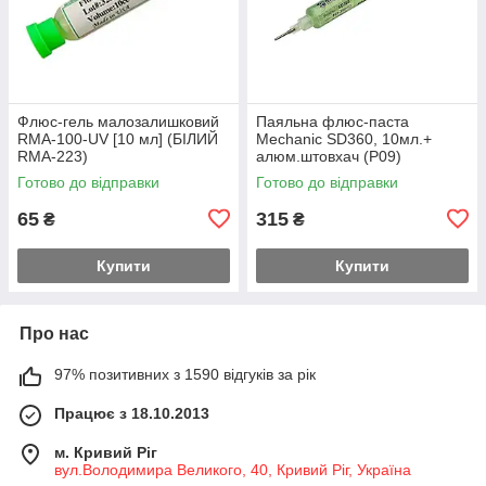
Флюс-гель малозалишковий
Паяльна флюс-паста
RMA-100-UV [10 мл] (БІЛИЙ
Mechanic SD360, 10мл.+
RMA-223)
алюм.штовхач (Р09)
Готово до відправки
Готово до відправки
65
315
₴
₴
Купити
Купити
Про нас
97% позитивних з 1590 відгуків за рік
Працює з 18.10.2013
м. Кривий Ріг
вул.Володимира Великого, 40, Кривий Ріг, Україна