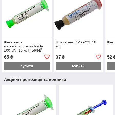
Флюс-гель
Флюс-гель RMA-223, 10
Флюс
малозалишковий RMA-
мл
100-UV [10 мл] (БІЛИЙ
RMA-223)
65
37
52
₴
₴
Купити
Купити
Акційні пропозиції та новинки